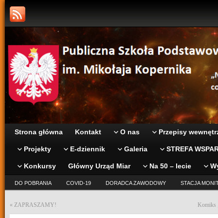
Strona główna
Kontakt
O nas
Przepisy wewnętr
Projekty
E-dziennik
Galeria
STREFA WSPAR
Konkursy
Główny Urząd Miar
Na 50 – lecie
W
DO POBRANIA
COVID-19
DORADCA ZAWODOWY
STACJA MONI
«
ZAPRASZAMY!
Komiks 