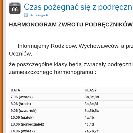
Czas pożegnać się z podręczn
CZE
06
Bez kategorii
HARMONOGRAM ZWROTU PODRĘCZNIKÓW
Informujemy Rodziców, Wychowawców, a pr
Uczniów,
że poszczególne klasy będą zwracały podręcznik
zamieszczonego harmonogramu :
DATA
KLASY
7.06 (wtorek)
8b,8c,8d
8.06 (środa)
8a,8e,8f
9.06 (czwartek)
5a,5b,5c
10.06 (piątek)
4a,4b
13.06 (poniedziałek)
4c,4d
14.06 (wtorek)
7a,7b,7c