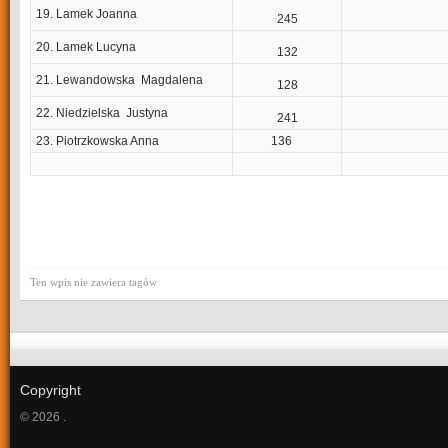
19. Lamek Joanna
245
20. Lamek Lucyna
132
21. Lewandowska Magdalena
128
22. Niedzielska Justyna
241
23. Piotrzkowska Anna
136
Ten wpis nie zawiera tagów
Copyright
© 2026 .