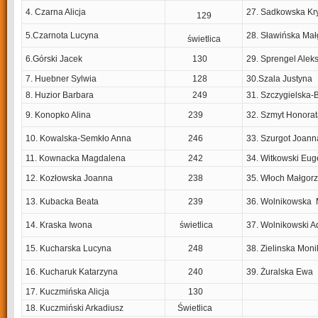
4. Czarna Alicja
27. Sadkowska Kr
129
5.Czarnota Lucyna
28. Sławińska Mał
świetlica
6.Górski Jacek
130
29. Sprengel Alek
7. Huebner Sylwia
128
30.Szala Justyna
8. Huzior Barbara
249
31. Szczygielska-
9. Konopko Alina
239
32. Szmyt Honora
10. Kowalska-Semkło Anna
246
33. Szurgot Joann
11. Kownacka Magdalena
242
34. Witkowski Eug
12. Kozłowska Joanna
238
35. Włoch Małgorz
13. Kubacka Beata
239
36. Wolnikowska
14. Kraska Iwona
świetlica
37. Wolnikowski 
15. Kucharska Lucyna
248
38. Zielinska Moni
16. Kucharuk Katarzyna
240
39. Żuralska Ewa
17. Kuczmińska Alicja
130
18. Kuczmiński Arkadiusz
Świetlica