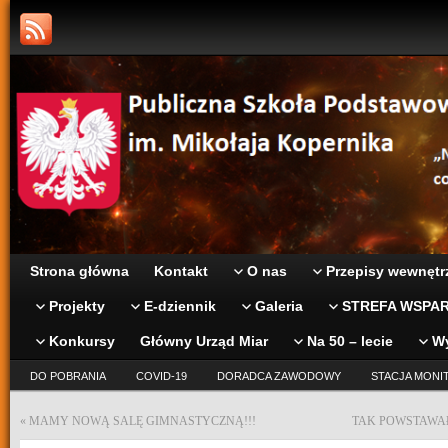
Strona główna
Kontakt
O nas
Przepisy wewnętr
Projekty
E-dziennik
Galeria
STREFA WSPAR
Konkursy
Główny Urząd Miar
Na 50 – lecie
W
DO POBRANIA
COVID-19
DORADCA ZAWODOWY
STACJA MONI
«
MAMY NOWĄ SALĘ GIMNASTYCZNĄ!!!
TAK POWSTAWAŁ