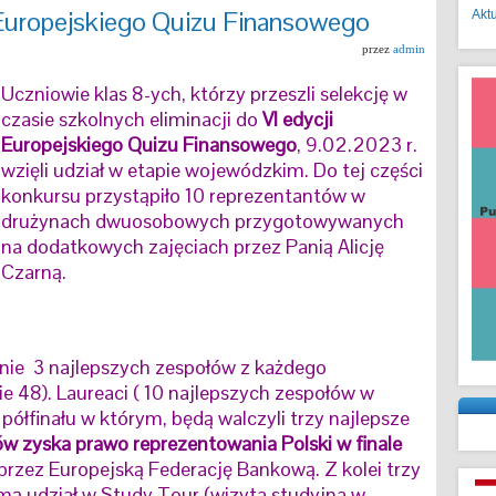
Europejskiego Quizu Finansowego
Akt
przez
admin
Uczniowie klas 8-ych, którzy przeszli selekcję w
czasie szkolnych eliminacji do
VI edycji
Europejskiego Quizu Finansowego
, 9.02.2023 r.
wzięli udział w etapie wojewódzkim. Do tej części
konkursu przystąpiło 10 reprezentantów w
drużynach dwuosobowych przygotowywanych
na dodatkowych zajęciach przez Panią Alicję
Czarną.
enie 3 najlepszych zespołów z każdego
e 48). Laureaci ( 10 najlepszych zespołów w
półfinału w którym, będą walczyli trzy najlepsze
tów zyska prawo reprezentowania Polski w finale
rzez Europejską Federację Bankową. Z kolei trzy
zmą udział w Study Tour (wizyta studyjna w