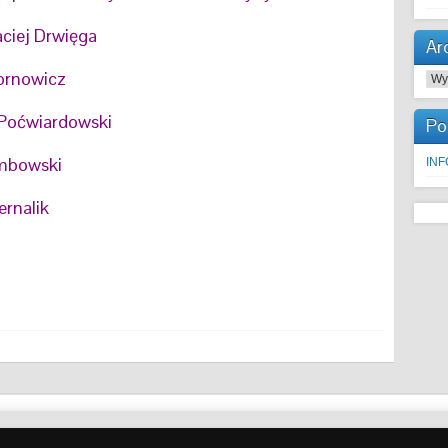
aciej Drwięga
Ar
ornowicz
Arc
Poćwiardowski
Po
ambowski
IN
ernalik