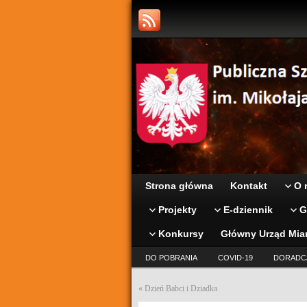
Strona główna
Kontakt
O 
Projekty
E-dziennik
G
Konkursy
Główny Urząd Mia
DO POBRANIA
COVID-19
DORADC
«
Dzień Babci i Dziadka