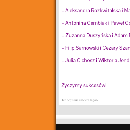
– Aleksandra Rozkwitalska i M
– Antonina Gembiak i Paweł G
– Zuzanna Duszyńska i Adam 
– Filip Sarnowski i Cezary Sz
– Julia Cichosz i Wiktoria Jend
Życzymy sukcesów!
Ten wpis nie zawiera tagów