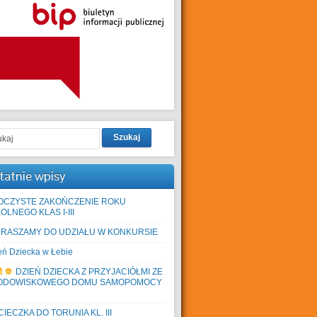
Szukaj
tatnie wpisy
OCZYSTE ZAKOŃCZENIE ROKU
OLNEGO KLAS I-III
PRASZAMY DO UDZIAŁU W KONKURSIE
eń Dziecka w Łebie
DZIEŃ DZIECKA Z PRZYJACIÓŁMI ZE
ODOWISKOWEGO DOMU SAMOPOMOCY
IECZKA DO TORUNIA KL. III