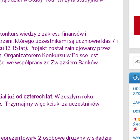
konkurs wiedzy z zakresu finansów i
zeni, którego uczestnikami są uczniowie klas 7 i
13-15 lat). Projekt został zainicjowany przez
. Organizatorem Konkursu w Polsce jest
ści we współpracy ze Związkiem Banków
Os
UR
SZK
iał już
od czterech lat
. W zeszłym roku
e
. Trzymajmy więc kciuki za uczestników
ZA
Dzi
ŚR
eprezentowały 2 osobowe drużyny w składzie:
WYC