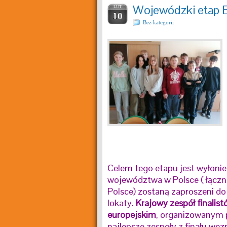
Wojewódzki etap 
LUT
10
Bez kategorii
Celem tego etapu jest wyłoni
województwa w Polsce ( łączni
Polsce) zostaną zaproszeni do 
lokaty.
Krajowy zespół finalis
europejskim
, organizowanym p
najlepsze zespoły z finału we