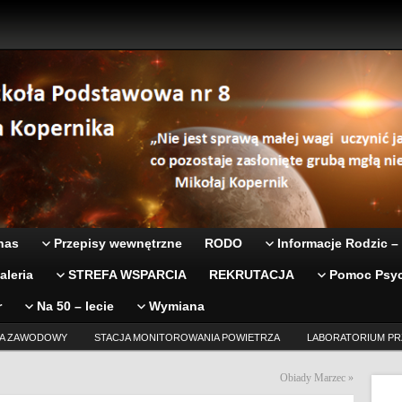
nas
Przepisy wewnętrzne
RODO
Informacje Rodzic –
aleria
STREFA WSPARCIA
REKRUTACJA
Pomoc Psyc
r
Na 50 – lecie
Wymiana
A ZAWODOWY
STACJA MONITOROWANIA POWIETRZA
LABORATORIUM PR
Obiady Marzec
»