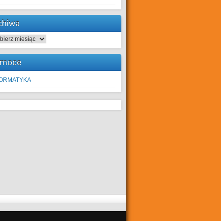
chiwa
hiwa
moce
FORMATYKA