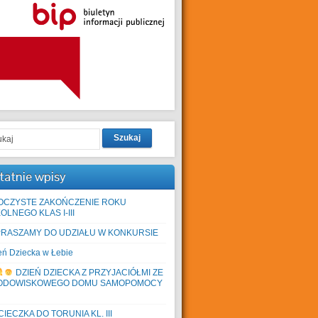
Szukaj
tatnie wpisy
OCZYSTE ZAKOŃCZENIE ROKU
OLNEGO KLAS I-III
PRASZAMY DO UDZIAŁU W KONKURSIE
eń Dziecka w Łebie
DZIEŃ DZIECKA Z PRZYJACIÓŁMI ZE
ODOWISKOWEGO DOMU SAMOPOMOCY
IECZKA DO TORUNIA KL. III