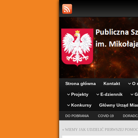
Strona główna
Kontakt
O 
Projekty
E-dziennik
G
Konkursy
Główny Urząd Mia
DO POBRANIA
COVID-19
DORADC
«
WIEMY JAK UDZIELIĆ PIERWSZEJ POMO