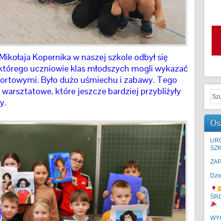
Mikołaja Kopernika w naszej szkole odbył się
 którego uczniowie klas młodszych mogli wykazać
portowymi. Było dużo uśmiechu i zabawy. Tego
a warsztatowe, które jeszcze bardziej przybliżyły
y.
Os
UR
SZK
ZA
Dzi
ŚR
WYC