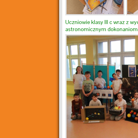
Uczniowie klasy III c wraz z
astronomicznym dokonaniom M