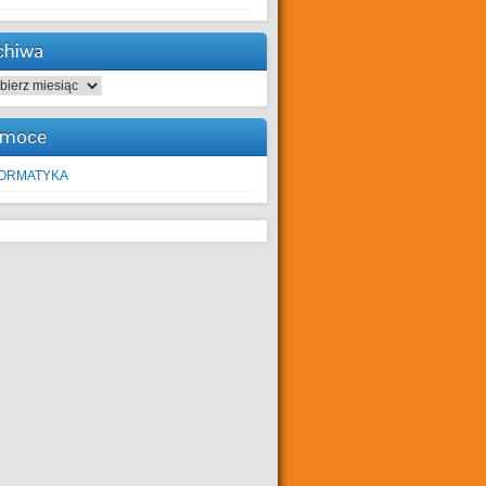
chiwa
hiwa
moce
FORMATYKA