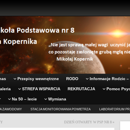
nas
Przepisy wewnętrzne
RODO
Informacje Rodzic –
aleria
STREFA WSPARCIA
REKRUTACJA
Pomoc Psyc
r
Na 50 – lecie
Wymiana
A ZAWODOWY
STACJA MONITOROWANIA POWIETRZA
LABORATORIUM PR
CY
DZIEŃ OTWARTY W PSP NR 8
»