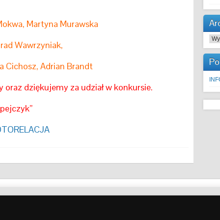
Ar
na Mokwa, Martyna Murawska
Arc
nrad Wawrzyniak,
Po
ia Cichosz, Adrian Brandt
IN
 oraz dziękujemy za udział w konkursie.
opejczyk”
OTORELACJA