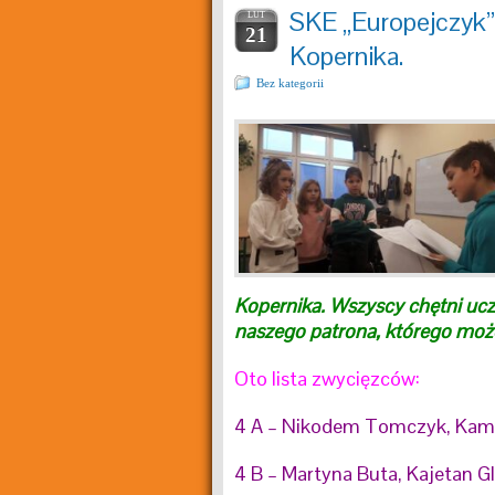
SKE „Europejczyk” 
LUT
21
Kopernika.
Bez kategorii
Kopernika. Wszyscy chętni uc
naszego patrona, którego mo
Oto lista zwycięzców:
4 A – Nikodem Tomczyk, Kami
4 B – Martyna Buta, Kajetan G