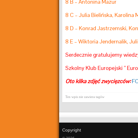
8 B – Antonina Mazur
8 C – Julia Bielińska, Karoli
8 D – Konrad Jastrzemski, Ko
8 E – Wiktoria Jendernalik, Jul
Serdecznie gratulujemy wiedzy
Szkolny Klub Europejski ” Eur
Oto kilka zdjęć zwycięzców:
F
Ten wpis nie zawiera tagów
Copyright