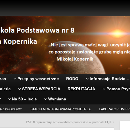
nas
Przepisy wewnętrzne
RODO
Informacje Rodzic –
aleria
STREFA WSPARCIA
REKRUTACJA
Pomoc Psyc
r
Na 50 – lecie
Wymiana
A ZAWODOWY
STACJA MONITOROWANIA POWIETRZA
LABORATORIUM PR
PSP 8 reprezentuje województwo pomorskie w półfinale EQF
»