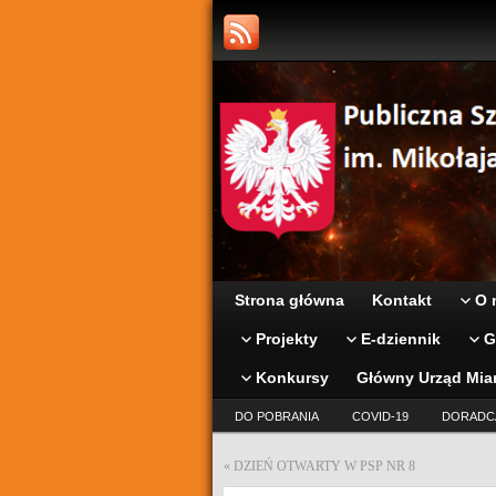
Strona główna
Kontakt
O 
Projekty
E-dziennik
G
Konkursy
Główny Urząd Mia
DO POBRANIA
COVID-19
DORADC
«
DZIEŃ OTWARTY W PSP NR 8