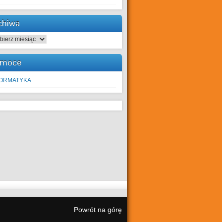
chiwa
hiwa
moce
FORMATYKA
Powrót na górę