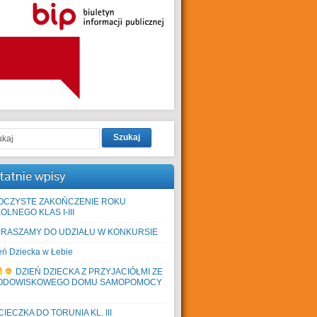
Szukaj
tatnie wpisy
OCZYSTE ZAKOŃCZENIE ROKU
OLNEGO KLAS I-III
PRASZAMY DO UDZIAŁU W KONKURSIE
eń Dziecka w Łebie
DZIEŃ DZIECKA Z PRZYJACIÓŁMI ZE
ODOWISKOWEGO DOMU SAMOPOMOCY
IECZKA DO TORUNIA KL. III