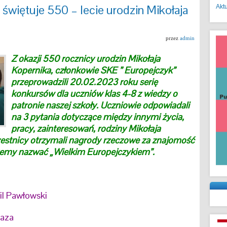
świętuje 550 – lecie urodzin Mikołaja
Akt
przez
admin
Z okazji 550 rocznicy urodzin Mikołaja
Kopernika, członkowie SKE ” Europejczyk”
przeprowadzili 20.02.2023 roku serię
konkursów dla uczniów klas 4-8 z wiedzy o
patronie naszej szkoły. Uczniowie odpowiadali
na 3 pytania dotyczące między innymi życia,
pracy, zainteresowań, rodziny Mikołaja
zestnicy otrzymali nagrody rzeczowe za znajomość
żemy nazwać „Wielkim Europejczykiem”.
l Pawłowski
laza