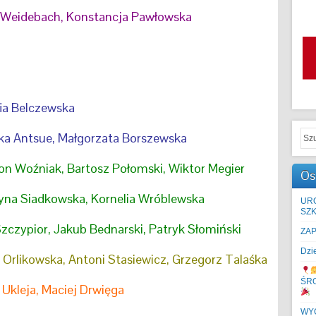
a Weidebach, Konstancja Pawłowska
fia Belczewska
ka Antsue, Małgorzata Borszewska
on Woźniak, Bartosz Połomski, Wiktor Megier
Os
yna Siadkowska, Kornelia Wróblewska
UR
SZK
Szczypior, Jakub Bednarski, Patryk Słomiński
ZA
Dzi
 Orlikowska, Antoni Stasiewicz, Grzegorz Talaśka
ŚR
 Ukleja, Maciej Drwięga
WYC