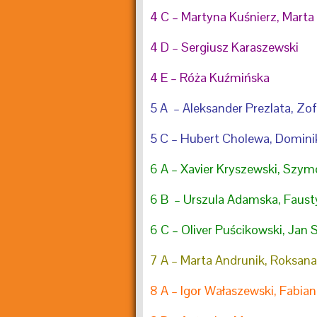
4 C – Martyna Kuśnierz, Mart
4 D – Sergiusz Karaszewski
4 E – Róża Kuźmińska
5 A – Aleksander Prezlata, Zo
5 C – Hubert Cholewa, Domini
6 A – Xavier Kryszewski, Szym
6 B – Urszula Adamska, Faust
6 C – Oliver Puścikowski, Jan 
7 A – Marta Andrunik, Roksana
8 A – Igor Wałaszewski, Fabian