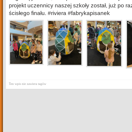
projekt uczennicy naszej szkoły został, już po r
ścisłego finału. #riviera #fabrykapisanek
Ten wpis nie zawiera tagów