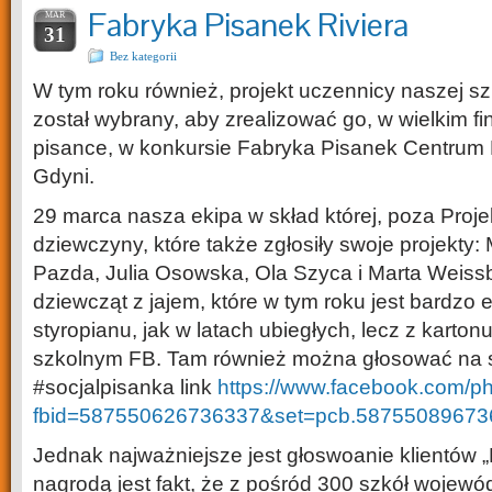
Fabryka Pisanek Riviera
MAR
31
Bez kategorii
W tym roku również, projekt uczennicy naszej s
został wybrany, aby zrealizować go, w wielkim fi
pisance, w konkursie Fabryka Pisanek Centrum
Gdyni.
29 marca nasza ekipa w skład której, poza Proje
dziewczyny, które także zgłosiły swoje projekty:
Pazda, Julia Osowska, Ola Szyca i Marta Weiss
dziewcząt z jajem, które w tym roku jest bardzo 
styropianu, jak w latach ubiegłych, lecz z karton
szkolnym FB. Tam również można głosować na s
#socjalpisanka link
https://www.facebook.com/p
fbid=587550626736337&set=pcb.58755089673
Jednak najważniejsze jest głoswoanie klientów „R
nagrodą jest fakt, że z pośród 300 szkół wojew