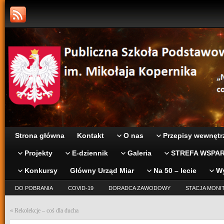
Strona główna
Kontakt
O nas
Przepisy wewnętr
Projekty
E-dziennik
Galeria
STREFA WSPAR
Konkursy
Główny Urząd Miar
Na 50 – lecie
W
DO POBRANIA
COVID-19
DORADCA ZAWODOWY
STACJA MONI
«
Rekolekcje – coś dla ducha