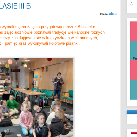
SIE III B
Akt
przez
admin
b wybrali się na zajęcia przygotowane przez Bibliotekę
s zajęć uczniowie poznawali tradycje wielkanocne różnych
rzeczy znajdujących się w koszyczkach wielkanocnych,
ć i pamięć oraz wykonywali kolorowe pisanki.