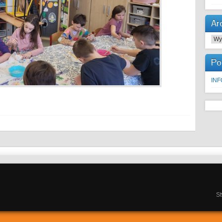
Ar
Arc
Po
IN
S