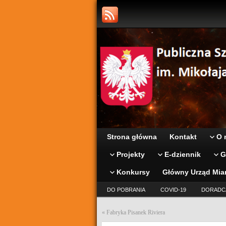
Strona główna
Kontakt
O 
Projekty
E-dziennik
G
Konkursy
Główny Urząd Mia
DO POBRANIA
COVID-19
DORADC
«
Fabryka Pisanek Riviera