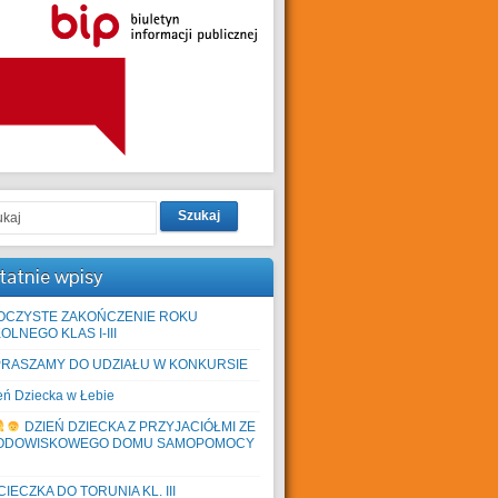
Szukaj
tatnie wpisy
OCZYSTE ZAKOŃCZENIE ROKU
OLNEGO KLAS I-III
PRASZAMY DO UDZIAŁU W KONKURSIE
eń Dziecka w Łebie
DZIEŃ DZIECKA Z PRZYJACIÓŁMI ZE
ODOWISKOWEGO DOMU SAMOPOMOCY
IECZKA DO TORUNIA KL. III