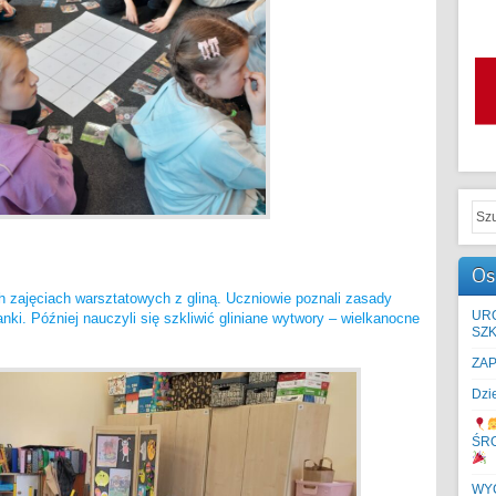
Os
h zajęciach warsztatowych z gliną. Uczniowie poznali zasady
UR
anki. Później nauczyli się szkliwić gliniane wytwory – wielkanocne
SZK
ZA
Dzi
ŚR
WYC