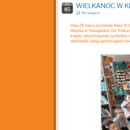
WIELKANOC W KLA
KWI
05
Bez kategorii
Dnia 23 marca uczniowie klasy III 
Miejską w Starogardzie Gd. Podcza
krajów, odszyfrowywali symbolikę 
doskonalili swoją spostrzegawczoś