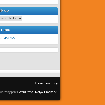
chiwa
hiwa
moce
FORMATYKA
Powrót na górę
tworzony przez
WordPress
i
Motyw Graphene
.