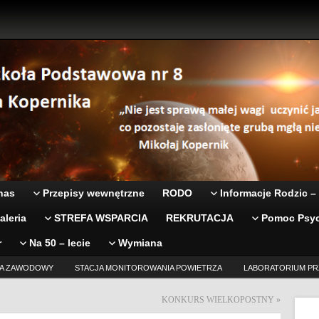
nas
Przepisy wewnętrzne
RODO
Informacje Rodzic –
aleria
STREFA WSPARCIA
REKRUTACJA
Pomoc Psyc
r
Na 50 – lecie
Wymiana
A ZAWODOWY
STACJA MONITOROWANIA POWIETRZA
LABORATORIUM PR
KONKURS WIELKOPOSTNY
»