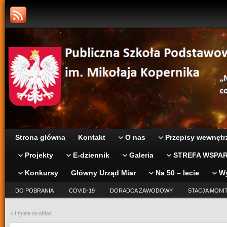
Strona główna
Kontakt
O nas
Przepisy wewnętr
Projekty
E-dziennik
Galeria
STREFA WSPAR
Konkursy
Główny Urząd Miar
Na 50 – lecie
W
DO POBRANIA
COVID-19
DORADCA ZAWODOWY
STACJA MONI
«
Opłata za obiad