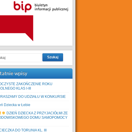
Szukaj
tatnie wpisy
OCZYSTE ZAKOŃCZENIE ROKU
OLNEGO KLAS I-III
PRASZAMY DO UDZIAŁU W KONKURSIE
eń Dziecka w Łebie
DZIEŃ DZIECKA Z PRZYJACIÓŁMI ZE
ODOWISKOWEGO DOMU SAMOPOMOCY
IECZKA DO TORUNIA KL. III