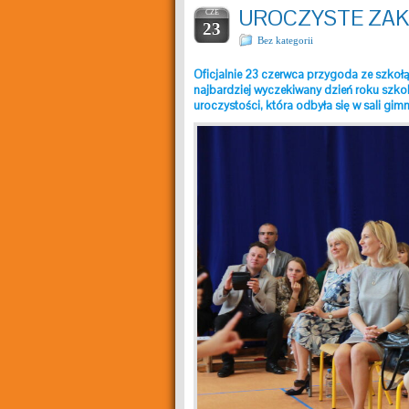
UROCZYSTE ZA
CZE
23
Bez kategorii
Oficjalnie 23 czerwca przygoda ze szko
najbardziej wyczekiwany dzień roku szkol
uroczystości, która odbyła się w sali gim