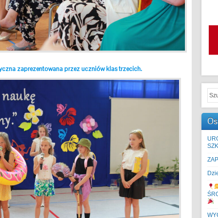
styczna zaprezentowana przez uczniów klas trzecich.
Os
UR
SZK
ZA
Dzi
ŚR
WYC