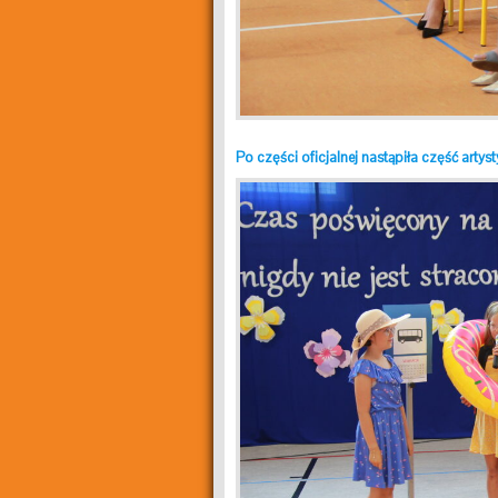
Po części oficjalnej nastąpiła część arty