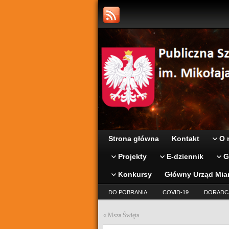
Strona główna
Kontakt
O 
Projekty
E-dziennik
G
Konkursy
Główny Urząd Mia
DO POBRANIA
COVID-19
DORADC
«
Msza Święta