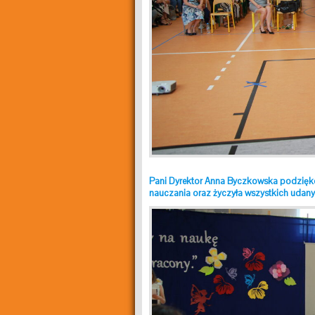
Pani Dyrektor Anna Byczkowska podzię
nauczania oraz
życzyła wszystkich udany