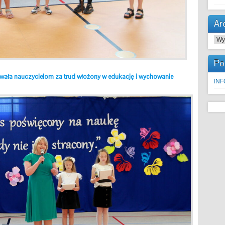
Ar
Arc
Po
wała nauczycielom za trud włożony w edukację i wychowanie
IN