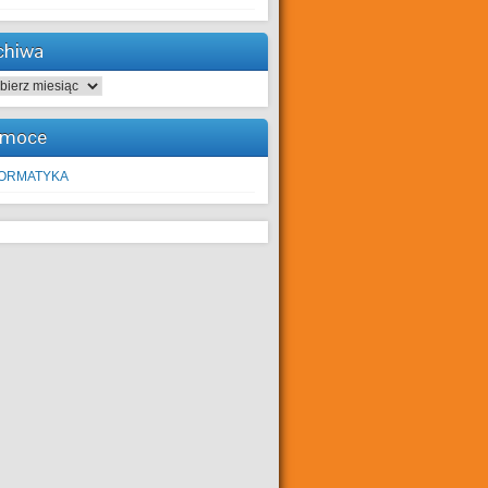
chiwa
hiwa
moce
FORMATYKA