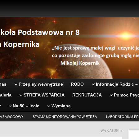
nas
Przepisy wewnętrzne
RODO
Informacje Rodzic –
aleria
STREFA WSPARCIA
REKRUTACJA
Pomoc Psyc
r
Na 50 – lecie
Wymiana
A ZAWODOWY
STACJA MONITOROWANIA POWIETRZA
LABORATORIUM PR
WAKACJE!
»