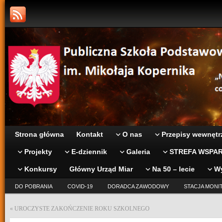
Strona główna
Kontakt
O nas
Przepisy wewnętr
Projekty
E-dziennik
Galeria
STREFA WSPAR
Konkursy
Główny Urząd Miar
Na 50 – lecie
W
DO POBRANIA
COVID-19
DORADCA ZAWODOWY
STACJA MONI
«
UROCZYSTE ZAKOŃCZENIE ROKU SZKOLNEGO