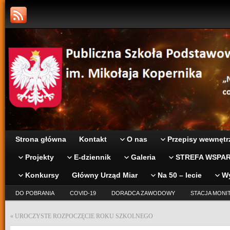
Strona główna
Kontakt
O nas
Przepisy wewnętr
Projekty
E-dziennik
Galeria
STREFA WSPAR
Konkursy
Główny Urząd Miar
Na 50 – lecie
W
DO POBRANIA
COVID-19
DORADCA ZAWODOWY
STACJA MONI
«
UROCZYSTE ROZPOCZĘCIE ROKU SZKOLNEGO