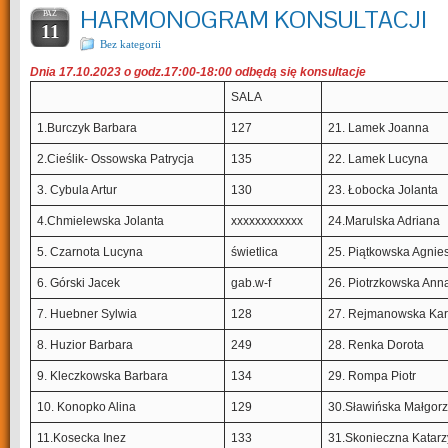
HARMONOGRAM KONSULTACJI
PAŹ
11
Bez kategorii
Dnia 17.10.2023 o godz.17:00-18:00 odbędą się konsultacje
SALA
1.Burczyk Barbara
127
21. Lamek Joanna
2.Cieślik- Ossowska Patrycja
135
22. Lamek Lucyna
3. Cybula Artur
130
23. Łobocka Jolanta
4.Chmielewska Jolanta
xxxxxxxxxxxx
24.Marulska Adriana
5. Czarnota Lucyna
świetlica
25. Piątkowska Agnie
6. Górski Jacek
gab.w-f
26. Piotrzkowska Ann
7. Huebner Sylwia
128
27. Rejmanowska Kar
8. Huzior Barbara
249
28. Renka Dorota
9. Kleczkowska Barbara
134
29. Rompa Piotr
10. Konopko Alina
129
30.Sławińska Małgorz
11.Kosecka Inez
133
31.Skonieczna Katar