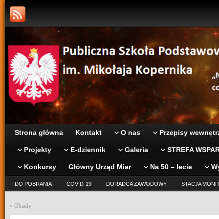
Strona główna
Kontakt
O nas
Przepisy wewnętr
Projekty
E-dziennik
Galeria
STREFA WSPAR
Konkursy
Główny Urząd Miar
Na 50 – lecie
W
DO POBRANIA
COVID-19
DORADCA ZAWODOWY
STACJA MONI
«
Obiady