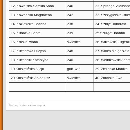
12. Kowalska-Semkło Anna
246
32. Sprengel Aleksan
13. Kownacka Magdalena
242
33. Szczygielska-Buc
14. Kozłowska Joanna
238
34. Szmyt Honorata
15. Kubacka Beata
239
35.Szurgot Joanna
16. Kraska Iwona
świetlica
36. Witkowski Eugeni
17. Kucharska Lucyna
248
37. Włoch Małgorzata
18. Kucharuk Katarzyna
240
38. Wolnikowski Ada
19.Kuczmińska Alicja
gab. w-f
39. Zielinska Monika
20.Kuczmiński Arkadiusz
świetlica
40. Żuralska Ewa
Ten wpis nie zawiera tagów