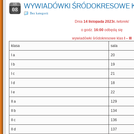
WYWIADÓWKI ŚRÓDOKRESOWE KLA
LIS
08
Bez kategorii
Dnia
14 listopada 2023r.
/wtorek/
o godz.
16:00
odbędą się
wywiadówki śródokresowe klas
I – III
klasa
sala
I a
20
I b
19
I c
21
I d
18
I e
22
II a
129
II b
134
II c
136
II d
137