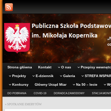
Strona główna
Kontakt
O nas
Przepisy wewnętr
Projekty
E-dziennik
Galeria
STREFA WSPAR
Konkursy
Główny Urząd Miar
Na 50 – lecie
W
DO POBRANIA
COVID-19
DORADCA ZAWODOWY
STACJA MONI
«
SPOTKANIE EMERYTÓW