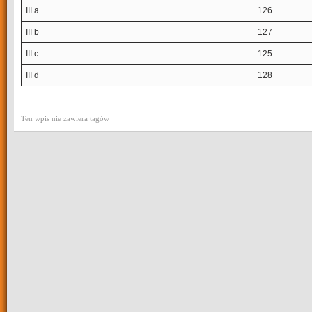
III a
126
III b
127
III c
125
III d
128
Ten wpis nie zawiera tagów