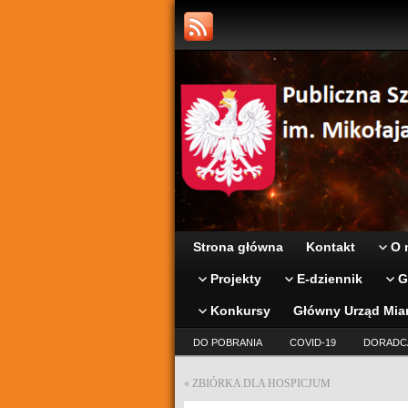
Strona główna
Kontakt
O 
Projekty
E-dziennik
G
Konkursy
Główny Urząd Mia
DO POBRANIA
COVID-19
DORADC
«
ZBIÓRKA DLA HOSPICJUM