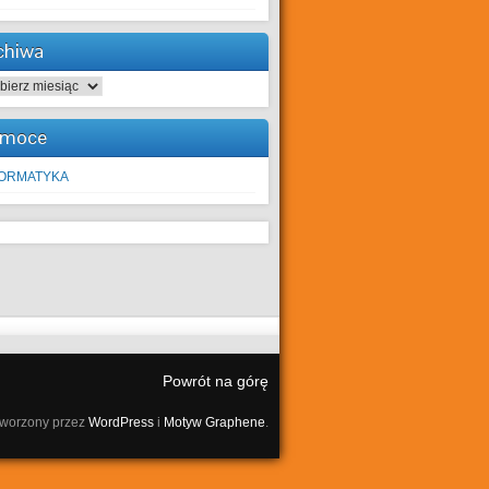
chiwa
hiwa
moce
FORMATYKA
Powrót na górę
tworzony przez
WordPress
i
Motyw Graphene
.