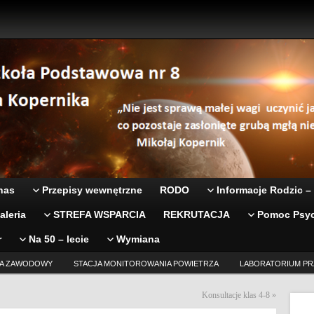
nas
Przepisy wewnętrzne
RODO
Informacje Rodzic –
aleria
STREFA WSPARCIA
REKRUTACJA
Pomoc Psyc
r
Na 50 – lecie
Wymiana
A ZAWODOWY
STACJA MONITOROWANIA POWIETRZA
LABORATORIUM PR
Konsultacje klas 4-8
»