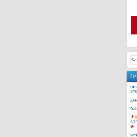
Os
UR
SZK
ZA
Dzi
ŚR
WYC