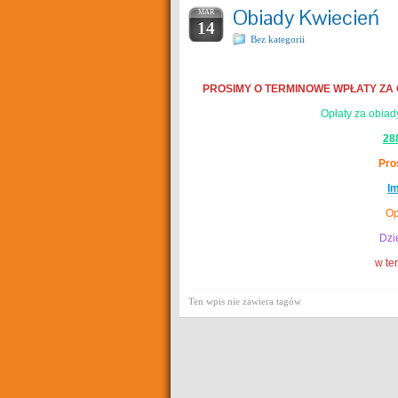
Obiady Kwiecień
MAR
14
Bez kategorii
PROSIMY O TERMINOWE WPŁATY ZA
Opłaty za obia
28
Pro
Im
Op
Dzie
w te
Ten wpis nie zawiera tagów