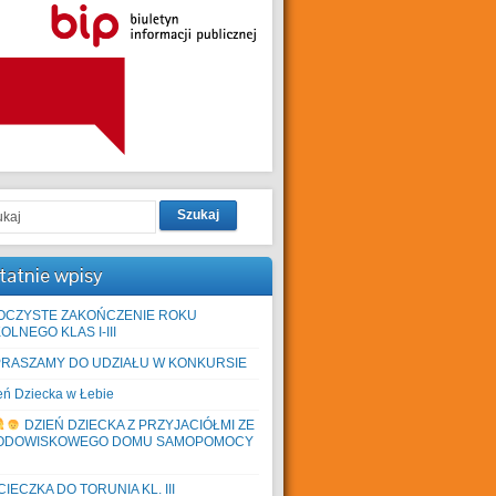
Szukaj
tatnie wpisy
OCZYSTE ZAKOŃCZENIE ROKU
OLNEGO KLAS I-III
PRASZAMY DO UDZIAŁU W KONKURSIE
eń Dziecka w Łebie
DZIEŃ DZIECKA Z PRZYJACIÓŁMI ZE
ODOWISKOWEGO DOMU SAMOPOMOCY
IECZKA DO TORUNIA KL. III