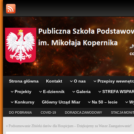
Strona główna
Kontakt
O nas
Przepisy wewnętr
Projekty
E-dziennik
Galeria
STREFA WSPAR
Konkursy
Główny Urząd Miar
Na 50 – lecie
W
DO POBRANIA
COVID-19
DORADCA ZAWODOWY
STACJA MONI
«
Podsumowanie Zbiórki darów dla Hospicjum – Dziękujemy za Wasze Zaangażowanie!