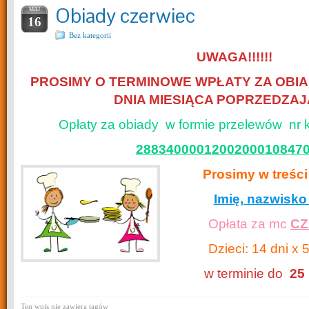
Obiady czerwiec
MAJ
16
Bez kategorii
UWAGA!!!!!!
PROSIMY O TERMINOWE WPŁATY ZA OBIA
DNIA MIESIĄCA POPRZEDZA
Opłaty za obiady w formie przelewów nr
2883400001200200010847
Prosimy w treści
Imię, nazwisko
Opłata za mc
CZ
Dzieci: 14 dni x 5
w terminie do
25
Ten wpis nie zawiera tagów