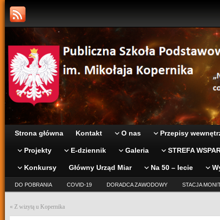
Strona główna
Kontakt
O nas
Przepisy wewnętr
Projekty
E-dziennik
Galeria
STREFA WSPAR
Konkursy
Główny Urząd Miar
Na 50 – lecie
W
DO POBRANIA
COVID-19
DORADCA ZAWODOWY
STACJA MONI
«
Z wizytą u Kopernika