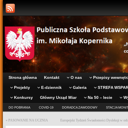
Strona główna
Kontakt
O nas
Przepisy wewnętr
Projekty
E-dziennik
Galeria
STREFA WSPAR
Konkursy
Główny Urząd Miar
Na 50 – lecie
W
DO POBRANIA
COVID-19
DORADCA ZAWODOWY
STACJA MONI
«
PASOWANIE NA UCZNIA
Europejski Tydzień Świadomości Dysleksji w od