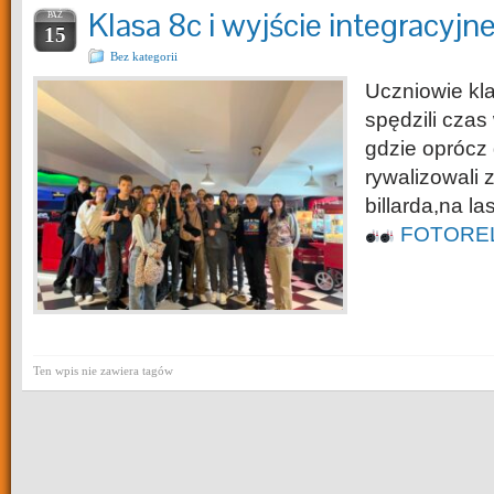
Klasa 8c i wyjście integracyjn
PAŹ
15
Bez kategorii
Uczniowie kla
spędzili czas 
gdzie oprócz 
rywalizowali 
billarda,na l
FOTORE
Ten wpis nie zawiera tagów