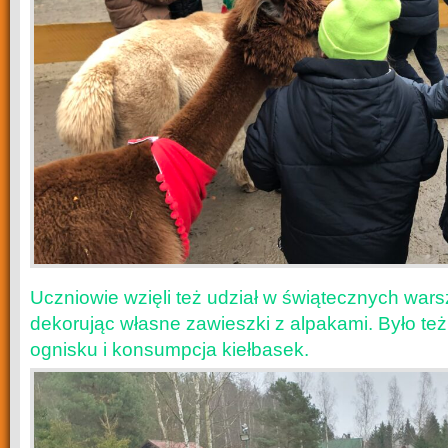
Uczniowie wzięli też udział w świątecznych wars
dekorując własne zawieszki z alpakami. Było też
ognisku i konsumpcja kiełbasek.