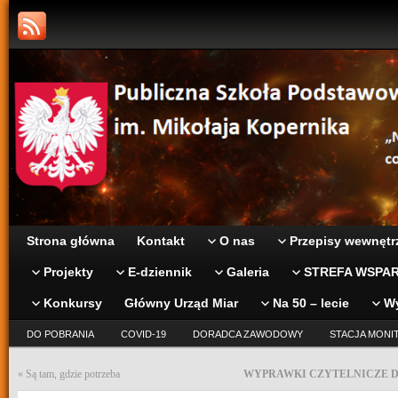
Strona główna
Kontakt
O nas
Przepisy wewnętr
Projekty
E-dziennik
Galeria
STREFA WSPAR
Konkursy
Główny Urząd Miar
Na 50 – lecie
W
DO POBRANIA
COVID-19
DORADCA ZAWODOWY
STACJA MONI
«
Są tam, gdzie potrzeba
WYPRAWKI CZYTELNICZE D