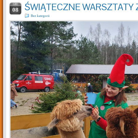
ŚWIĄTECZNE WARSZTATY 
GRU
08
Bez kategorii