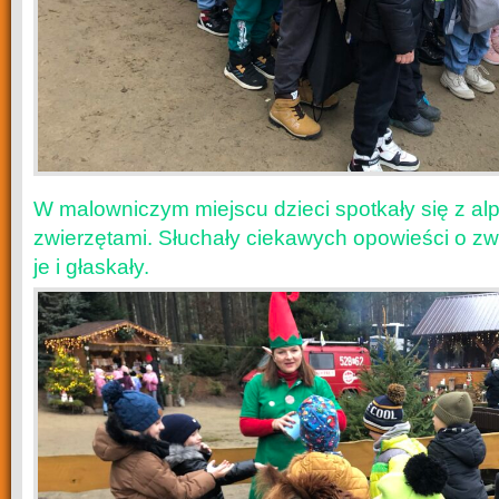
W malowniczym miejscu dzieci spotkały się z al
zwierzętami. Słuchały ciekawych opowieści o zw
je i głaskały.