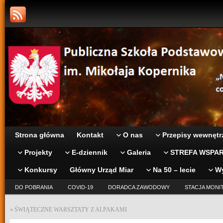
Strona główna
Kontakt
O nas
Przepisy wewnętr
Projekty
E-dziennik
Galeria
STREFA WSPAR
Konkursy
Główny Urząd Miar
Na 50 – lecie
W
DO POBRANIA
COVID-19
DORADCA ZAWODOWY
STACJA MONI
«
ŚWIĄTECZNE WARSZTATY Z ALPAKAMI