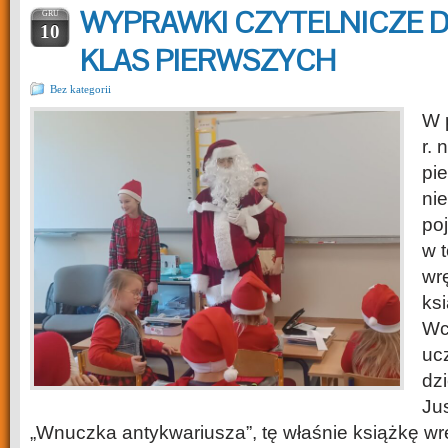
WYPRAWKI CZYTELNICZE 
GRU
10
KLAS PIERWSZYCH
Bez kategorii
W 
r. 
pi
ni
poj
w 
wr
ks
Wc
uc
dz
Ju
„Wnuczka antykwariusza”, tę właśnie książkę wr