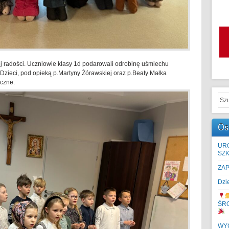
ej radości. Uczniowie klasy 1d podarowali odrobinę uśmiechu
zieci, pod opieką p.Martyny Żórawskiej oraz p.Beaty Małka
czne.
Os
UR
SZK
ZA
Dzi
ŚR
WYC