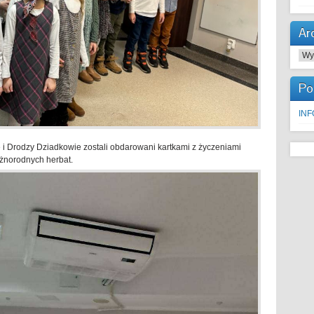
Ar
Arc
Po
IN
i Drodzy Dziadkowie zostali obdarowani kartkami z życzeniami
żnorodnych herbat.