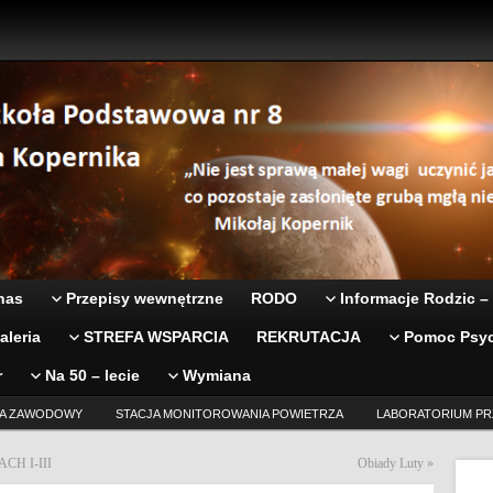
nas
Przepisy wewnętrzne
RODO
Informacje Rodzic –
aleria
STREFA WSPARCIA
REKRUTACJA
Pomoc Psyc
r
Na 50 – lecie
Wymiana
A ZAWODOWY
STACJA MONITOROWANIA POWIETRZA
LABORATORIUM PR
H I-III
Obiady Luty
»