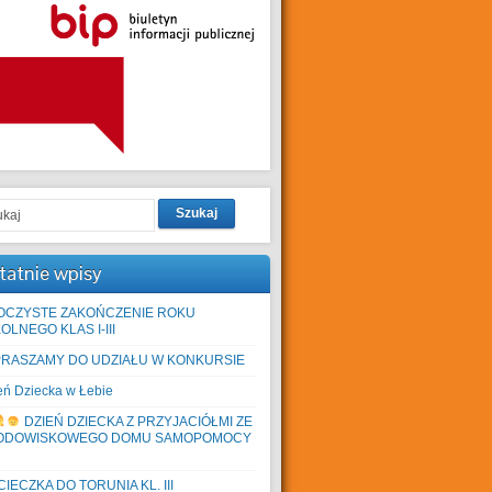
Szukaj
tatnie wpisy
OCZYSTE ZAKOŃCZENIE ROKU
OLNEGO KLAS I-III
PRASZAMY DO UDZIAŁU W KONKURSIE
eń Dziecka w Łebie
DZIEŃ DZIECKA Z PRZYJACIÓŁMI ZE
ODOWISKOWEGO DOMU SAMOPOMOCY
IECZKA DO TORUNIA KL. III