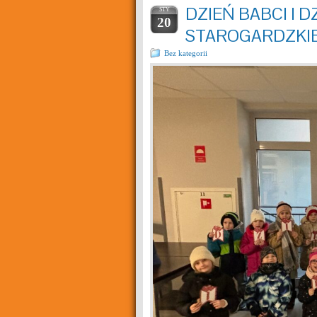
DZIEŃ BABCI I 
STY
20
STAROGARDZKIE
Bez kategorii