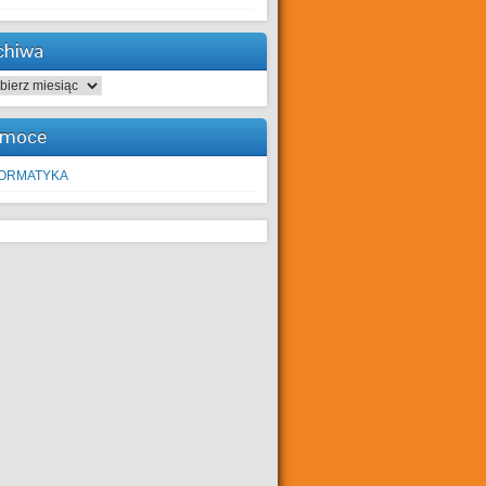
chiwa
hiwa
moce
FORMATYKA