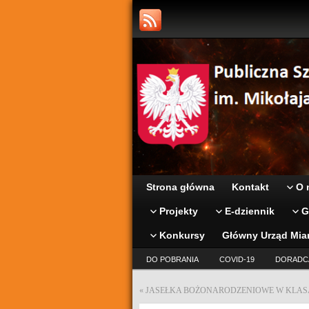
Strona główna
Kontakt
O 
Projekty
E-dziennik
G
Konkursy
Główny Urząd Mia
DO POBRANIA
COVID-19
DORADC
«
JASEŁKA BOŻONARODZENIOWE W KLASAC