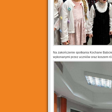
Na zakończenie spotkania Kochane Babcie 
wykonanymi przez uczniów oraz koszem ró