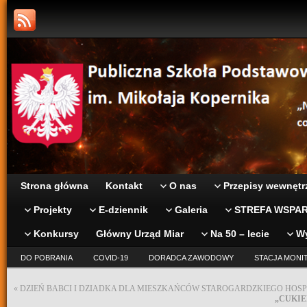
Strona główna
Kontakt
O nas
Przepisy wewnętr
Projekty
E-dziennik
Galeria
STREFA WSPAR
Konkursy
Główny Urząd Miar
Na 50 – lecie
W
DO POBRANIA
COVID-19
DORADCA ZAWODOWY
STACJA MONI
«
DZIEŃ BABCI I DZIADKA DLA MIESZKAŃCÓW STAROGARDZKIEGO HOSP
„CUKIE