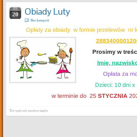
Obiady Luty
STY
20
Bez kategorii
Opłaty za obiady w formie przelewów nr
288340000120
Prosimy w treśc
Imię, nazwisk
Opłata za m
Dzieci: 10 dni x 
w terminie do 25
STYCZNIA
2025
Ten wpis nie zawiera tagów