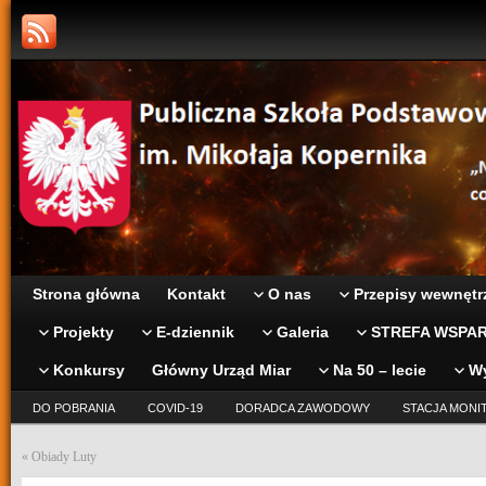
Strona główna
Kontakt
O nas
Przepisy wewnętr
Projekty
E-dziennik
Galeria
STREFA WSPAR
Konkursy
Główny Urząd Miar
Na 50 – lecie
W
DO POBRANIA
COVID-19
DORADCA ZAWODOWY
STACJA MONI
«
Obiady Luty