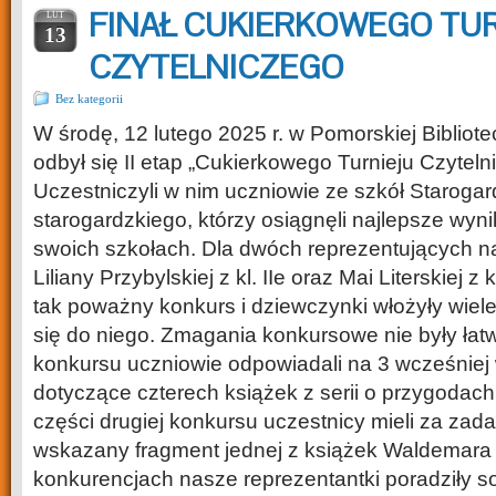
FINAŁ CUKIERKOWEGO TU
LUT
13
CZYTELNICZEGO
Bez kategorii
W środę, 12 lutego 2025 r. w Pomorskiej Bibliot
odbył się II etap „Cukierkowego Turnieju Czytelni
Uczestniczyli w nim uczniowie ze szkół Starogar
starogardzkiego, którzy osiągnęli najlepsze wynik
swoich szkołach. Dla dwóch reprezentujących n
Liliany Przybylskiej z kl. IIe oraz Mai Literskiej z k
tak poważny konkurs i dziewczynki włożyły wiel
się do niego. Zmagania konkursowe nie były łatw
konkursu uczniowie odpowiadali na 3 wcześniej
dotyczące czterech książek z serii o przygodach
części drugiej konkursu uczestnicy mieli za zad
wskazany fragment jednej z książek Waldemara
konkurencjach nasze reprezentantki poradziły so