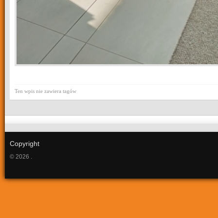
Ten wpis nie zawiera tagów
Copyright
© 2026 .