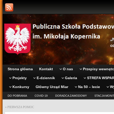
Strona główna
Kontakt
O nas
Przepisy wewnętr
Projekty
E-dziennik
Galeria
STREFA WSPAR
Konkursy
Główny Urząd Miar
Na 50 – lecie
W
DO POBRANIA
COVID-19
DORADCA ZAWODOWY
STACJA MONI
«
PIERWSZA POMOC