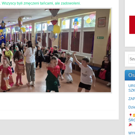
Wszyscy byli zmęczeni tańcami, ale zadowoleni.
Os
UR
SZK
ZA
Dzi
ŚR
WYC