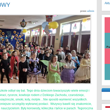
OWY
Akt
przez
admin
zkole odbył się bal. Tego dnia dzieciom towarzyszyło wiele emocji i
piraci, rycerze, kowboje rodem z Dzikiego Zachodu, czarodzieje,
, księżniczki, smoki, koty, motyle…Nie sposób wymienić wszystkich.
bniejsze szczegóły wybranej postaci. Wszyscy bawili się znakomicie,
 nauczycielom. Były korowody, kółeczka i tańce w parach. Tegoroczna