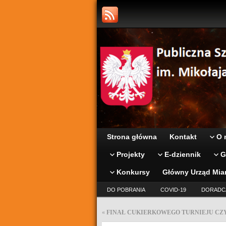
Strona główna
Kontakt
O 
Projekty
E-dziennik
G
Konkursy
Główny Urząd Mia
DO POBRANIA
COVID-19
DORADC
«
FINAŁ CUKIERKOWEGO TURNIEJU CZ