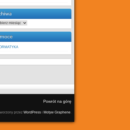
chiwa
hiwa
moce
FORMATYKA
Powrót na górę
tworzony przez
WordPress
i
Motyw Graphene
.