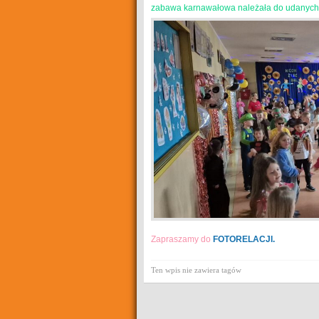
zabawa karnawałowa należała do udanych. 
Zapraszamy do
FOTORELACJI.
Ten wpis nie zawiera tagów