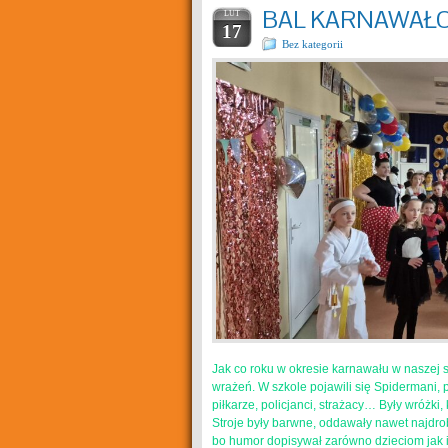
BAL KARNAWAŁ
LUT
17
Bez kategorii
Jak co roku w okresie karnawału w naszej s
wrażeń. W szkole pojawili się Spidermani, 
piłkarze, policjanci, strażacy… Były wróżki
Stroje były barwne, oddawały nawet najdro
bo humor dopisywał zarówno dzieciom jak i