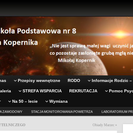
nas
Przepisy wewnętrzne
RODO
Informacje Rodzic –
aleria
STREFA WSPARCIA
REKRUTACJA
Pomoc Psyc
r
Na 50 – lecie
Wymiana
A ZAWODOWY
STACJA MONITOROWANIA POWIETRZA
LABORATORIUM PR
YTELNICZEGO
Obiady Marzec
»