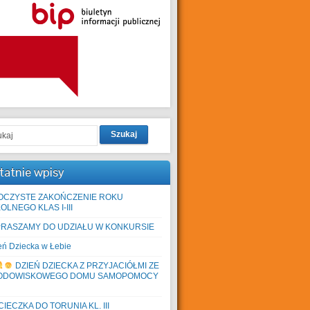
Szukaj
tatnie wpisy
OCZYSTE ZAKOŃCZENIE ROKU
OLNEGO KLAS I-III
PRASZAMY DO UDZIAŁU W KONKURSIE
eń Dziecka w Łebie
DZIEŃ DZIECKA Z PRZYJACIÓŁMI ZE
ODOWISKOWEGO DOMU SAMOPOMOCY
IECZKA DO TORUNIA KL. III