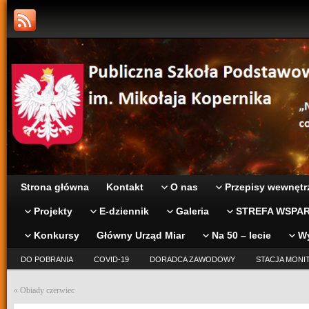
Strona główna
Kontakt
O nas
Przepisy wewnętr
Projekty
E-dziennik
Galeria
STREFA WSPAR
Konkursy
Główny Urząd Miar
Na 50 – lecie
W
DO POBRANIA
COVID-19
DORADCA ZAWODOWY
STACJA MONI
«
Obiady czerwiec