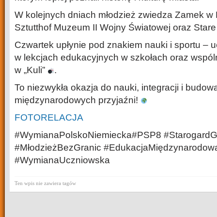
W kolejnych dniach młodzież zwiedza Zamek w 
Sztutthof Muzeum II Wojny Światowej oraz Star
Czwartek upłynie pod znakiem nauki i sportu – 
w lekcjach edukacyjnych w szkołach oraz wspól
w „Kuli”
.
To niezwykła okazja do nauki, integracji i budow
międzynarodowych przyjaźni!
FOTORELACJA
#WymianaPolskoNiemiecka#PSP8 #StarogardGd
#MłodzieżBezGranic #EdukacjaMiędzynarodow
#WymianaUczniowska
Ten wpis nie zawiera tagów