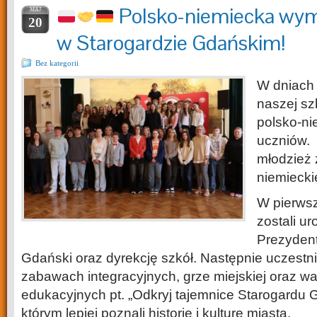
Polsko-niemiecka wym
MAJ
20
w Starogardzie Gdańskim!
Bez kategorii
W dniach 
naszej sz
polsko-n
ucznió
młodzież 
niemiecki
W pierwsz
zostali u
Prezydent
Gdański oraz dyrekcję szkół. Następnie uczestnic
zabawach integracyjnych, grze miejskiej oraz wa
edukacyjnych pt. „Odkryj tajemnice Starogardu G
którym lepiej poznali historię i kulturę miasta.