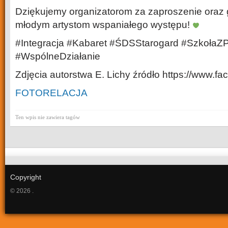
Dziękujemy organizatorom za zaproszenie oraz
młodym artystom wspaniałego występu!
#Integracja #Kabaret #ŚDSStarogard #SzkołaZ
#WspólneDziałanie
Zdjęcia autorstwa E. Lichy źródło https://www.f
FOTORELACJA
Ten wpis nie zawiera tagów
Copyright
© 2026 .