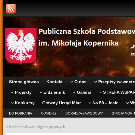
Strona główna
Kontakt
O nas
Przepisy wewnętr
Projekty
E-dziennik
Galeria
STREFA WSPAR
Konkursy
Główny Urząd Miar
Na 50 – lecie
W
DO POBRANIA
COVID-19
DORADCA ZAWODOWY
STACJA MONI
«
Jesienne malowanie figurek gipsowych