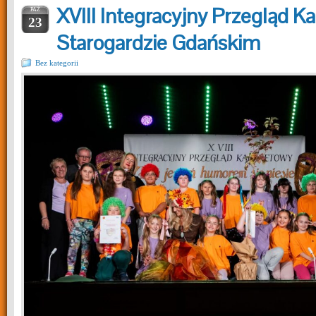
XVIII Integracyjny Przegląd 
PAŹ
23
Starogardzie Gdańskim
Bez kategorii