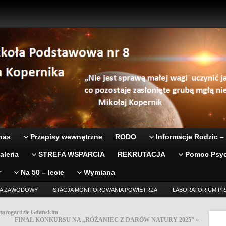
nas
Przepisy wewnętrzne
RODO
Informacje Rodzic –
aleria
STREFA WSPARCIA
REKRUTACJA
Pomoc Psyc
r
Na 50 – lecie
Wymiana
A ZAWODOWY
STACJA MONITOROWANIA POWIETRZA
LABORATORIUM PR
Starogardzie Gdańskim
FINAŁ KONKURSU NA „RÓŻANIEC Z DARÓW NATURY 2025”
»