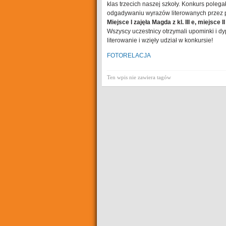
klas trzecich naszej szkoły. Konkurs poleg
odgadywaniu wyrazów literowanych przez p
Miejsce I zajęła Magda z kl. III e, miejsce II –
Wszyscy uczestnicy otrzymali upominki i dy
literowanie i wzięły udział w konkursie!
FOTORELACJA
Ten wpis nie zawiera tagów