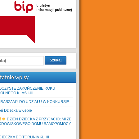
Szukaj
tatnie wpisy
OCZYSTE ZAKOŃCZENIE ROKU
OLNEGO KLAS I-III
PRASZAMY DO UDZIAŁU W KONKURSIE
eń Dziecka w Łebie
DZIEŃ DZIECKA Z PRZYJACIÓŁMI ZE
ODOWISKOWEGO DOMU SAMOPOMOCY
IECZKA DO TORUNIA KL. III