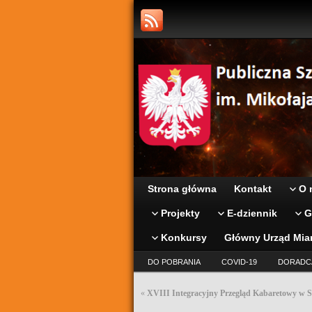
Strona główna
Kontakt
O 
Projekty
E-dziennik
G
Konkursy
Główny Urząd Mia
DO POBRANIA
COVID-19
DORADC
«
XVIII Integracyjny Przegląd Kabaretowy w 