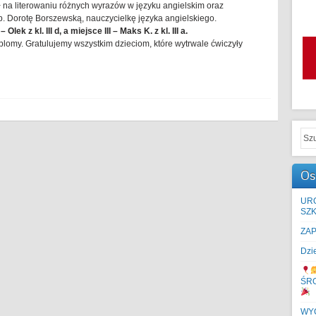
ał na literowaniu różnych wyrazów w języku angielskim oraz
. Dorotę Borszewską, nauczycielkę języka angielskiego.
 Olek z kl. III d, a miejsce III – Maks K. z kl. III a.
plomy. Gratulujemy wszystkim dzieciom, które wytrwale ćwiczyły
Os
UR
SZK
ZA
Dzi
ŚR
WYC