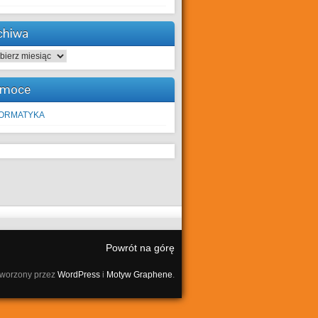
chiwa
hiwa
moce
FORMATYKA
Powrót na górę
tworzony przez
WordPress
i
Motyw Graphene
.