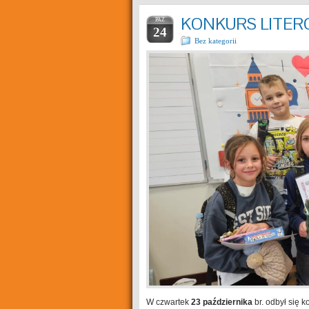
KONKURS LITER
PAŹ
24
Bez kategorii
W czwartek
23 października
br. odbył się k