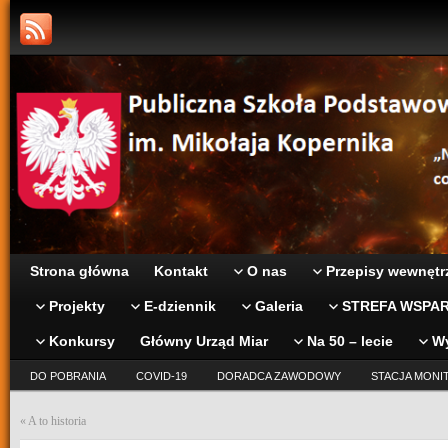
Strona główna
Kontakt
O nas
Przepisy wewnętr
Projekty
E-dziennik
Galeria
STREFA WSPAR
Konkursy
Główny Urząd Miar
Na 50 – lecie
W
DO POBRANIA
COVID-19
DORADCA ZAWODOWY
STACJA MONI
«
A to historia