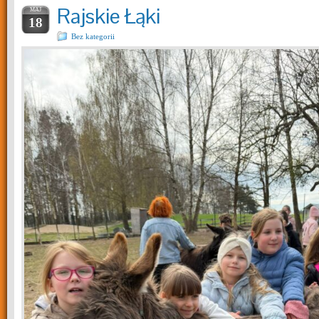
Rajskie Łąki
MAJ
18
Bez kategorii