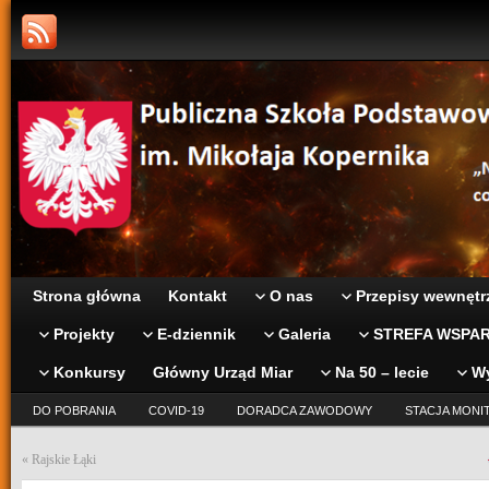
Strona główna
Kontakt
O nas
Przepisy wewnętr
Projekty
E-dziennik
Galeria
STREFA WSPAR
Konkursy
Główny Urząd Miar
Na 50 – lecie
W
DO POBRANIA
COVID-19
DORADCA ZAWODOWY
STACJA MONI
«
Rajskie Łąki