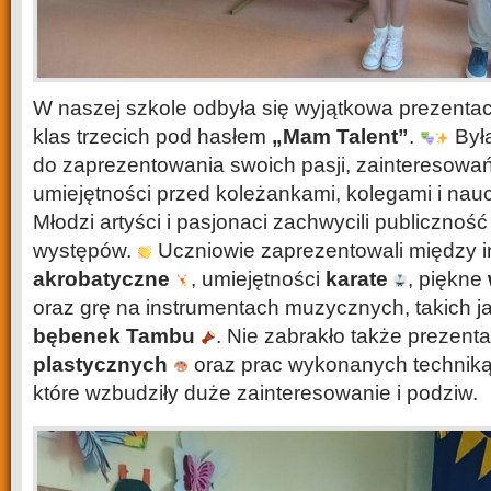
W naszej szkole odbyła się wyjątkowa prezentac
klas trzecich pod hasłem
„Mam Talent”
.
Była
do zaprezentowania swoich pasji, zainteresowa
umiejętności przed koleżankami, kolegami i nauc
Młodzi artyści i pasjonaci zachwycili publiczno
występów.
Uczniowie zaprezentowali między 
akrobatyczne
, umiejętności
karate
, piękne
oraz grę na instrumentach muzycznych, takich j
bębenek Tambu
. Nie zabrakło także prezenta
plastycznych
oraz prac wykonanych technik
które wzbudziły duże zainteresowanie i podziw.