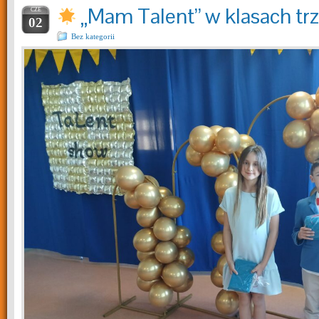
„Mam Talent” w klasach tr
CZE
02
Bez kategorii