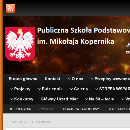
Strona główna
Kontakt
O nas
Przepisy wewnętr
Projekty
E-dziennik
Galeria
STREFA WSPAR
Konkursy
Główny Urząd Miar
Na 50 – lecie
W
DO POBRANIA
COVID-19
DORADCA ZAWODOWY
STACJA MONI
«
PRZYSTANEK DRZEWINA