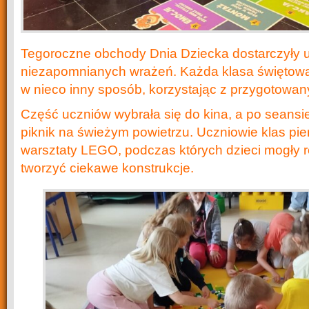
Tegoroczne obchody Dnia Dziecka dostarczyły 
niezapomnianych wrażeń. Każda klasa świętowa
w nieco inny sposób, korzystając z przygotowany
Część uczniów wybrała się do kina, a po seansi
piknik na świeżym powietrzu. Uczniowie klas pie
warsztaty LEGO, podczas których dzieci mogły r
tworzyć ciekawe konstrukcje.