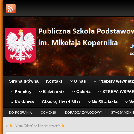
Strona główna
Kontakt
O nas
Przepisy wewnętr
Projekty
E-dziennik
Galeria
STREFA WSPAR
Konkursy
Główny Urząd Miar
Na 50 – lecie
W
DO POBRANIA
COVID-19
DORADCA ZAWODOWY
STACJA MONI
«
„Mam Talent” w klasach trzecich