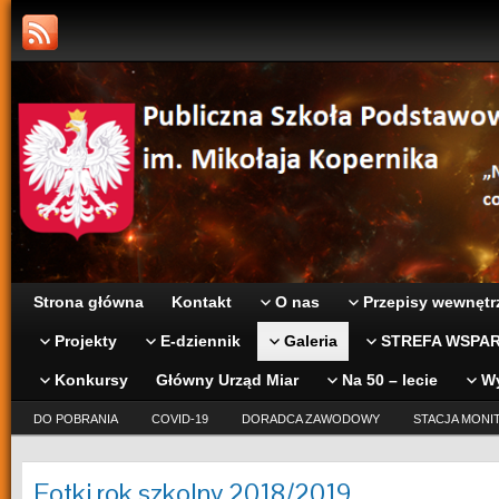
Strona główna
Kontakt
O nas
Przepisy wewnętr
Projekty
E-dziennik
Galeria
STREFA WSPAR
Konkursy
Główny Urząd Miar
Na 50 – lecie
W
DO POBRANIA
COVID-19
DORADCA ZAWODOWY
STACJA MONI
Fotki rok szkolny 2018/2019