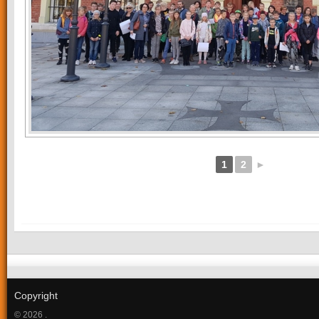
1
2
►
Copyright
© 2026 .