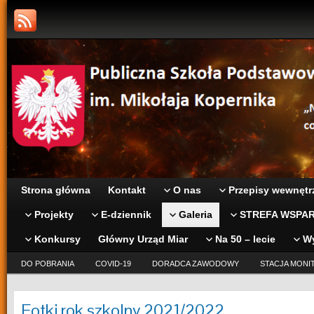
Strona główna
Kontakt
O nas
Przepisy wewnętr
Projekty
E-dziennik
Galeria
STREFA WSPAR
Konkursy
Główny Urząd Miar
Na 50 – lecie
W
DO POBRANIA
COVID-19
DORADCA ZAWODOWY
STACJA MONI
Fotki rok szkolny 2021/2022