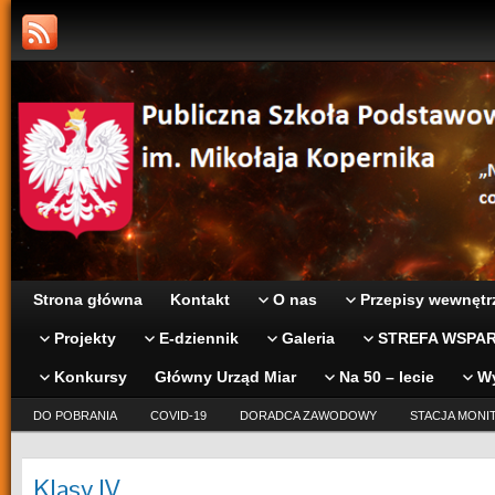
Strona główna
Kontakt
O nas
Przepisy wewnętr
Projekty
E-dziennik
Galeria
STREFA WSPAR
Konkursy
Główny Urząd Miar
Na 50 – lecie
W
DO POBRANIA
COVID-19
DORADCA ZAWODOWY
STACJA MONI
Klasy IV