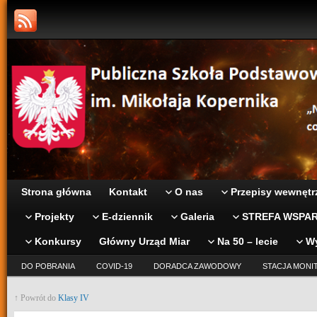
Strona główna
Kontakt
O nas
Przepisy wewnętr
Projekty
E-dziennik
Galeria
STREFA WSPAR
Konkursy
Główny Urząd Miar
Na 50 – lecie
W
DO POBRANIA
COVID-19
DORADCA ZAWODOWY
STACJA MONI
↑ Powrót do
Klasy IV