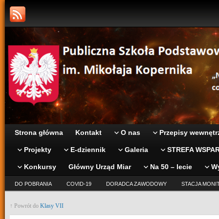
Strona główna
Kontakt
O nas
Przepisy wewnętr
Projekty
E-dziennik
Galeria
STREFA WSPAR
Konkursy
Główny Urząd Miar
Na 50 – lecie
W
DO POBRANIA
COVID-19
DORADCA ZAWODOWY
STACJA MONI
↑ Powrót do
Klasy VII