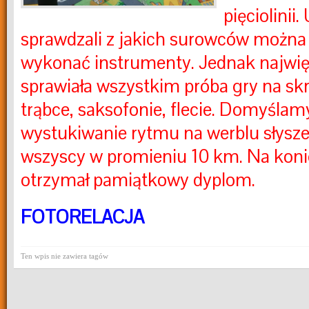
pięciolinii
sprawdzali z jakich surowców moż
wykonać instrumenty. Jednak najwię
sprawiała wszystkim próba gry na skr
trąbce, saksofonie, flecie. Domyślamy
wystukiwanie rytmu na werblu słysze
wszyscy w promieniu 10 km. Na koni
otrzymał pamiątkowy dyplom.
FOTORELACJA
Ten wpis nie zawiera tagów