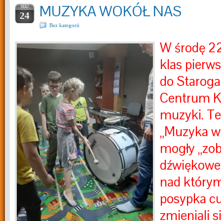
MUZYKA WOKÓŁ NAS
MAJ
24
Bez kategorii
W środę 2
klas pierws
do Staroga
Centrum Ku
muzyki. Te
„Muzyka wo
mogły „zob
dźwiękowe 
nad który
posypka cu
zmieniali s