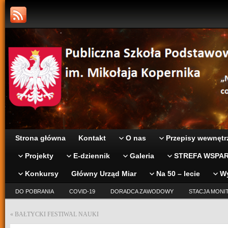
Strona główna
Kontakt
O nas
Przepisy wewnętr
Projekty
E-dziennik
Galeria
STREFA WSPAR
Konkursy
Główny Urząd Miar
Na 50 – lecie
W
DO POBRANIA
COVID-19
DORADCA ZAWODOWY
STACJA MONI
«
BAŁTYCKI FESTIWAL NAUKI