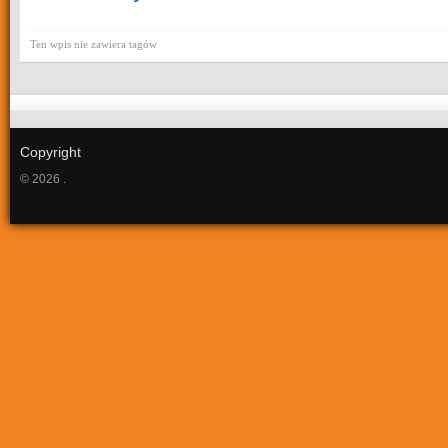
Ten wpis nie zawiera tagów
Copyright
© 2026 .