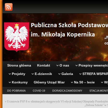
Strona główna
Kontakt
O nas
Przepisy wewnętr
Projekty
E-dziennik
Galeria
STREFA WSPAR
Konkursy
Główny Urząd Miar
Na 50 – lecie
W
DO POBRANIA
COVID-19
DORADCA ZAWODOWY
STACJA MONI
«
Uczniowie PSP 8 w eliminacjach okręgowych VI edycji Szkolnej Olimpiady Przedsiębio
„Zielona Szkoła” w