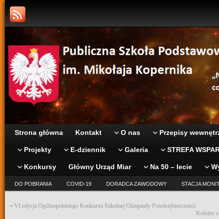
Strona główna
Kontakt
O nas
Przepisy wewnętr
Projekty
E-dziennik
Galeria
STREFA WSPAR
Konkursy
Główny Urząd Miar
Na 50 – lecie
W
DO POBRANIA
COVID-19
DORADCA ZAWODOWY
STACJA MONI
«
VI edycja Ogólnopolskiego Konkursu Szkolnej Olimpiady Przedsiębiorczości.
Kolejny s