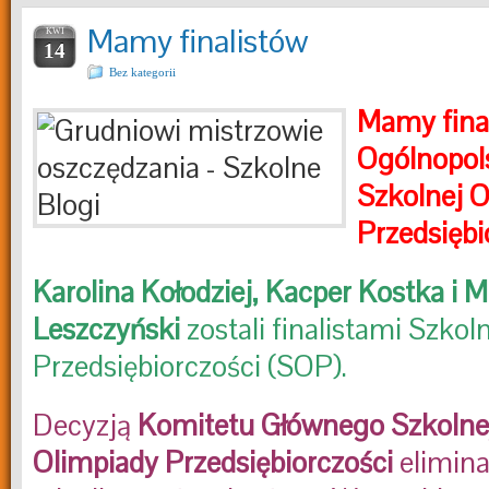
Mamy finalistów
KWI
14
Bez kategorii
Mamy final
Ogólnopol
Szkolnej 
Przedsiębi
Karolina Kołodziej, Kacper Kostka i M
Leszczyński
zostali finalistami Szkol
Przedsiębiorczości (SOP).
Decyzją
Komitetu Głównego Szkolne
Olimpiady Przedsiębiorczości
elimina