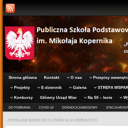
Strona główna
Kontakt
O nas
Przepisy wewnętr
Projekty
E-dziennik
Galeria
STREFA WSPAR
Konkursy
Główny Urząd Miar
Na 50 – lecie
W
DO POBRANIA
COVID-19
DORADCA ZAWODOWY
STACJA MONI
«
SPOTKANIE RODZICÓW UCZNIÓW KLAS PIERWSZYCH