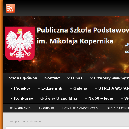
Strona główna
Kontakt
O nas
Przepisy wewnętr
Projekty
E-dziennik
Galeria
STREFA WSPAR
Konkursy
Główny Urząd Miar
Na 50 – lecie
W
DO POBRANIA
COVID-19
DORADCA ZAWODOWY
STACJA MONI
«
Lekcje i czas ich trwania