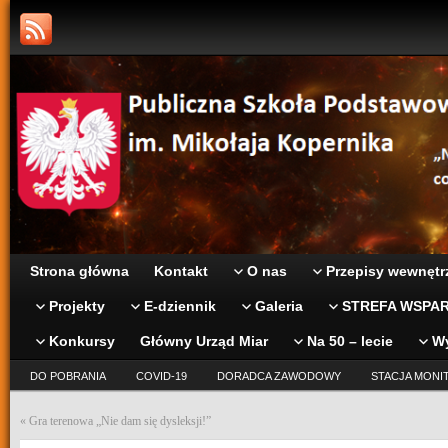
Strona główna
Kontakt
O nas
Przepisy wewnętr
Projekty
E-dziennik
Galeria
STREFA WSPAR
Konkursy
Główny Urząd Miar
Na 50 – lecie
W
DO POBRANIA
COVID-19
DORADCA ZAWODOWY
STACJA MONI
«
Gra terenowa „Nie dam się dysleksji!”