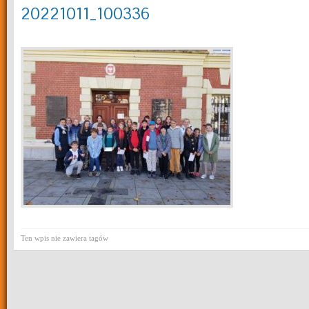
20221011_100336
Ten wpis nie zawiera tagów