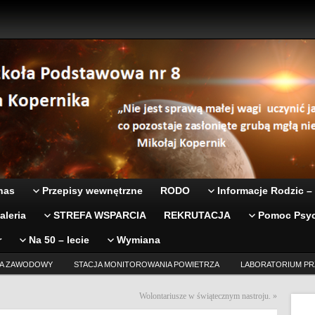
nas
Przepisy wewnętrzne
RODO
Informacje Rodzic –
aleria
STREFA WSPARCIA
REKRUTACJA
Pomoc Psyc
r
Na 50 – lecie
Wymiana
A ZAWODOWY
STACJA MONITOROWANIA POWIETRZA
LABORATORIUM PR
Wolontariusze w świątecznym nastroju.
»