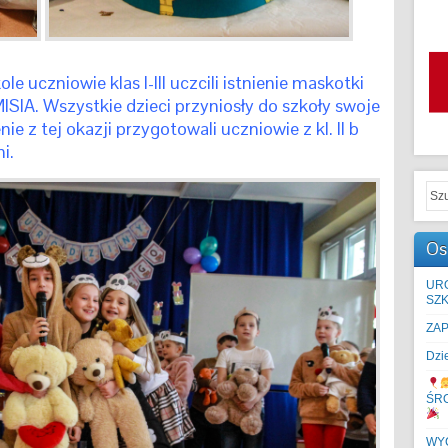
le uczniowie klas I-III uczcili istnienie maskotki
IA. Wszystkie dzieci przyniosły do szkoły swoje
ie z tej okazji przygotowali uczniowie z kl. II b
i.
Os
UR
SZK
ZA
Dzi
ŚR
WYC