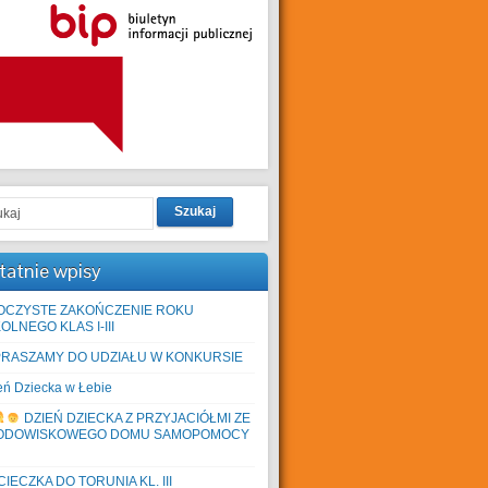
Szukaj
tatnie wpisy
OCZYSTE ZAKOŃCZENIE ROKU
OLNEGO KLAS I-III
PRASZAMY DO UDZIAŁU W KONKURSIE
eń Dziecka w Łebie
DZIEŃ DZIECKA Z PRZYJACIÓŁMI ZE
ODOWISKOWEGO DOMU SAMOPOMOCY
IECZKA DO TORUNIA KL. III