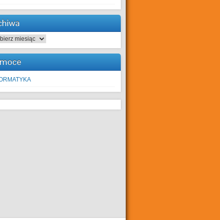
chiwa
hiwa
moce
FORMATYKA