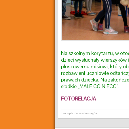
Na szkolnym korytarzu, w otoc
dzieci wysłuchały wierszyków 
pluszowemu misiowi, który obc
rozbawieni uczniowie odtańczyl
prawach dziecka. Na zakończen
słodkie „MAŁE CO NIECO”.
FOTORELACJA
Ten wpis nie zawiera tagów