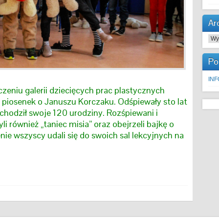
Ar
Arc
Po
IN
zeniu galerii dziecięcych prac plastycznych
i piosenek o Januszu Korczaku. Odśpiewały sto lat
hodził swoje 120 urodziny. Rozśpiewani i
i również „taniec misia” oraz obejrzeli bajkę o
ie wszyscy udali się do swoich sal lekcyjnych na