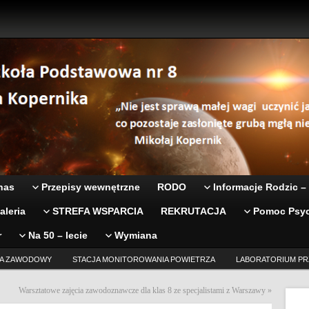
nas
Przepisy wewnętrzne
RODO
Informacje Rodzic –
aleria
STREFA WSPARCIA
REKRUTACJA
Pomoc Psyc
r
Na 50 – lecie
Wymiana
A ZAWODOWY
STACJA MONITOROWANIA POWIETRZA
LABORATORIUM PR
Warsztatowe zajęcia zawodoznawcze dla klas 8 ze specjalistami z Warszawy
»