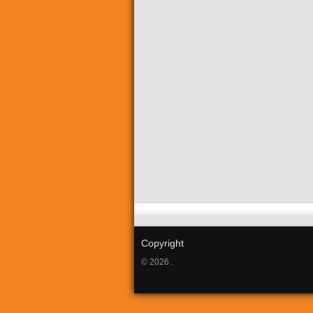
Copyright
© 2026 .