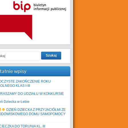
Szukaj
tatnie wpisy
OCZYSTE ZAKOŃCZENIE ROKU
OLNEGO KLAS I-III
PRASZAMY DO UDZIAŁU W KONKURSIE
eń Dziecka w Łebie
DZIEŃ DZIECKA Z PRZYJACIÓŁMI ZE
ODOWISKOWEGO DOMU SAMOPOMOCY
IECZKA DO TORUNIA KL. III