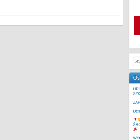
Os
UR
SZK
ZA
Dzi
ŚR
WYC