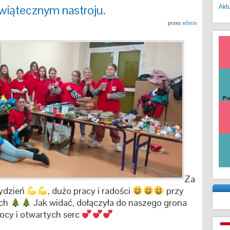
wiątecznym nastroju.
Akt
przez
admin
Za
tydzień
, dużo pracy i radości
przy
ych
Jak widać, dołączyła do naszego grona
ocy i otwartych serc