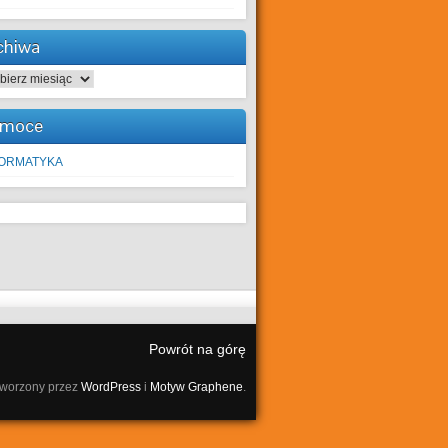
chiwa
hiwa
moce
FORMATYKA
Powrót na górę
tworzony przez
WordPress
i
Motyw Graphene
.