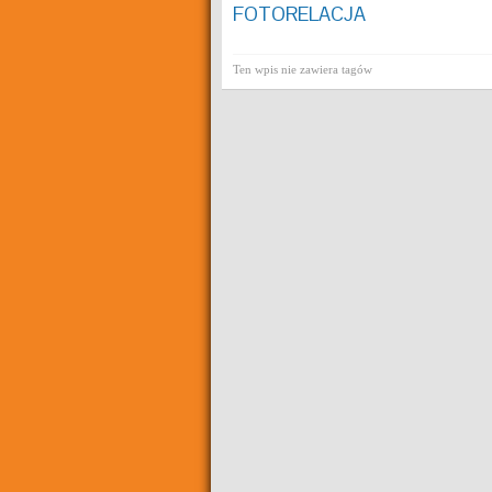
FOTORELACJA
Ten wpis nie zawiera tagów