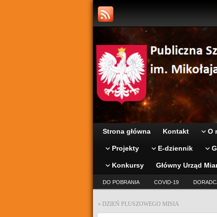
Strona główna
Kontakt
O 
Projekty
E-dziennik
G
Konkursy
Główny Urząd Mia
DO POBRANIA
COVID-19
DORADC
«
DZIEŃ PLUSZOWEGO MISIA