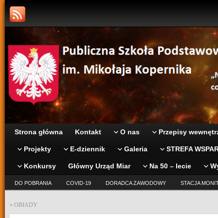
Strona główna
Kontakt
O nas
Przepisy wewnętr
Projekty
E-dziennik
Galeria
STREFA WSPAR
Konkursy
Główny Urząd Miar
Na 50 – lecie
W
DO POBRANIA
COVID-19
DORADCA ZAWODOWY
STACJA MONI
«
OBIADY