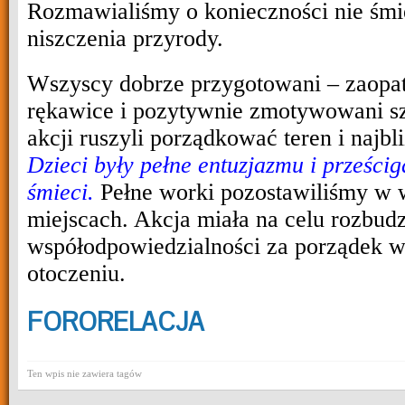
Rozmawialiśmy o konieczności nie śmie
niszczenia przyrody.
Wszyscy dobrze przygotowani – zaopat
rękawice i pozytywnie zmotywowani s
akcji ruszyli porządkować teren i najbl
Dzieci były pełne entuzjazmu i prześcig
śmieci.
Pełne worki pozostawiliśmy w
miejscach.
Akcja miała na celu rozbud
współodpowiedzialności za porządek w
otoczeniu.
FORORELACJA
Ten wpis nie zawiera tagów