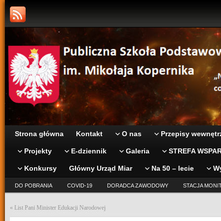
Strona główna
Kontakt
O nas
Przepisy wewnętr
Projekty
E-dziennik
Galeria
STREFA WSPAR
Konkursy
Główny Urząd Miar
Na 50 – lecie
W
DO POBRANIA
COVID-19
DORADCA ZAWODOWY
STACJA MONI
«
List Pani Minister Edukacji Narodowej