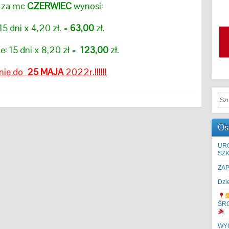
 za mc
CZERWIEC
wynosi:
 15 dni x 4,20 zł. =
63,00
zł.
e: 15 dni x 8,20 zł =
123,00
zł.
inie do
25 MAJA
2022r.!!!!!!
Os
UR
SZK
ZA
Dzi
ŚR
WYC