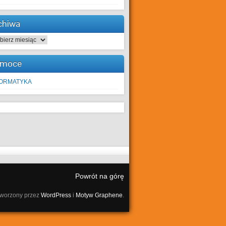
chiwa
hiwa
moce
FORMATYKA
Powrót na górę
tworzony przez
WordPress
i
Motyw Graphene
.