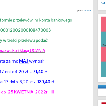
Akt
przez
admin
 formie przelewów nr konta bankowego
00012002000108470003
y w treści przelewu podać:
 nazwisko i klasę UCZNIA
ata za mc
MAJ
wynosi:
 17 dni x 4,20 zł. =
71,40
zł.
e: 17 dni x 8,20 zł =
139,40
zł.
e do
25 KWIETNIA
2022r.!!!!!!