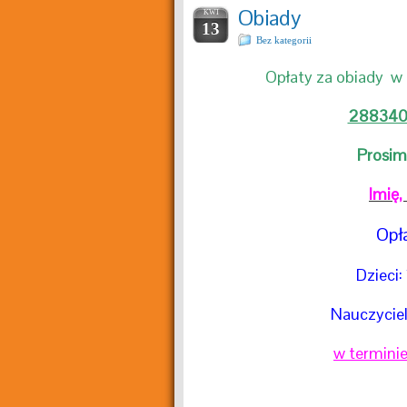
Obiady
KWI
13
Bez kategorii
Opłaty za obiady w
288340
Prosim
Imię,
Opł
Dzieci:
Nauczyciel
w termini