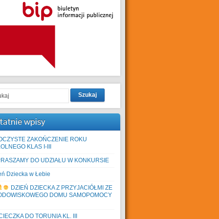
Szukaj
tatnie wpisy
OCZYSTE ZAKOŃCZENIE ROKU
OLNEGO KLAS I-III
PRASZAMY DO UDZIAŁU W KONKURSIE
eń Dziecka w Łebie
DZIEŃ DZIECKA Z PRZYJACIÓŁMI ZE
ODOWISKOWEGO DOMU SAMOPOMOCY
IECZKA DO TORUNIA KL. III