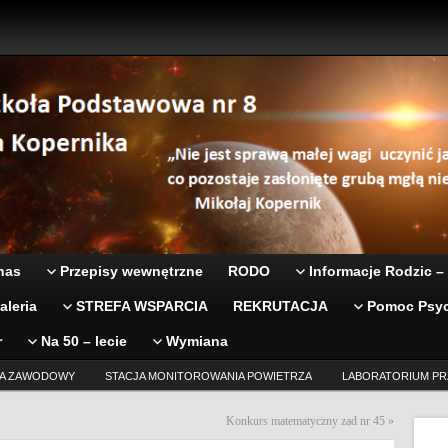
nas
Przepisy wewnętrzne
RODO
Informacje Rodzic –
aleria
STREFA WSPARCIA
REKRUTACJA
Pomoc Psyc
r
Na 50 – lecie
Wymiana
A ZAWODOWY
STACJA MONITOROWANIA POWIETRZA
LABORATORIUM PR
Konkurs matematyczny zad nr 45
»