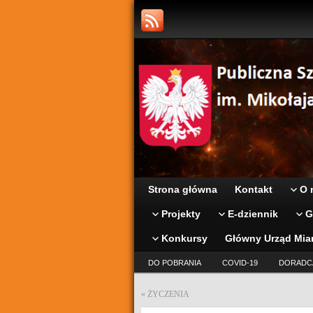
Strona główna
Kontakt
O 
Projekty
E-dziennik
G
Konkursy
Główny Urząd Mia
DO POBRANIA
COVID-19
DORADC
«
ŻYCZENIA