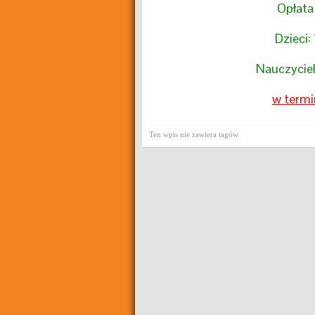
Opłata
Dzieci:
Nauczyciel
w term
Ten wpis nie zawiera tagów